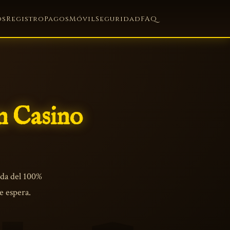
os
Registro
Pagos
Móvil
Seguridad
FAQ
n Casino
da del 100%
e espera.