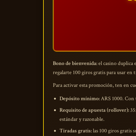
Bono de bienvenida:
el casino duplica
regalarte 100 giros gratis para usar en
Para activar esta promoción, ten en cue
Depósito mínimo:
ARS 1000. Con ta
Requisito de apuesta (rollover):
35x
estándar y razonable.
Tiradas gratis:
las 100 giros gratis 