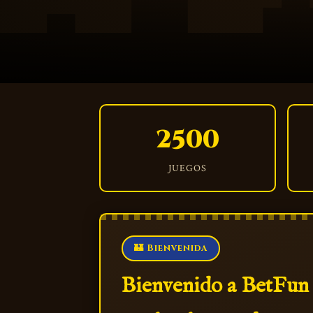
2500
JUEGOS
🏰 Bienvenida
Bienvenido a BetFun 