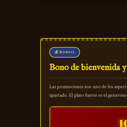
💰 Bonos
Bono de bienvenida y
Las promociones son uno de los aspecto
apartado. El plato fuerte es el genero
1