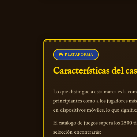
🎮 Plataforma
Características del c
Lo que distingue a esta marca es la com
principiantes como a los jugadores más
en dispositivos móviles, lo que signifi
El catálogo de juegos supera los
2500 tí
selección encontrarás: