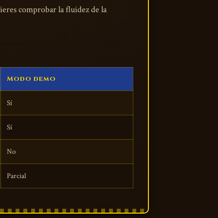
ieres comprobar la fluidez de la
Modo demo
Sí
Sí
No
Parcial