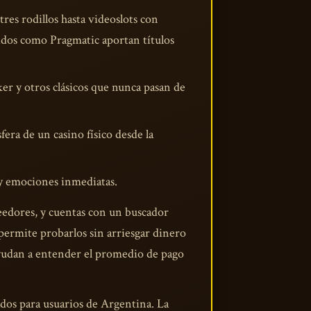
res rodillos hasta videoslots con
idos como Pragmatic aportan títulos
ker y otros clásicos que nunca pasan de
era de un casino físico desde la
 y emociones inmediatas.
veedores, y cuentas con un buscador
permite probarlos sin arriesgar dinero
 ayudan a entender el promedio de pago
ados para usuarios de Argentina. La