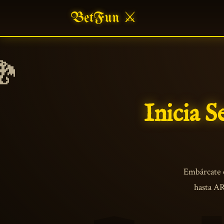
BetFun ⚔
🐉
Inicia 
Embárcate 
hasta AR