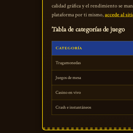
calidad gráfica y el rendimiento se man
plataforma por ti mismo,
accede al siti
Tabla de categorías de juego
Categoría
Tragamonedas
Juegos de mesa
Casino en vivo
Crash e instantáneos