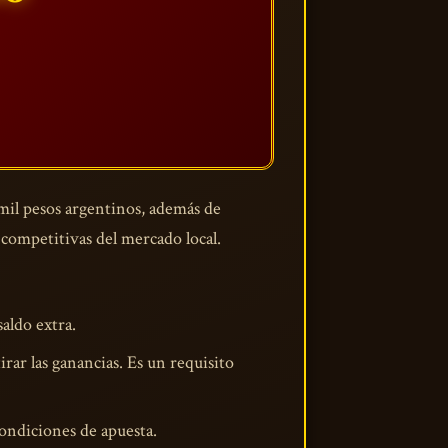
mil pesos argentinos, además de
 competitivas del mercado local.
aldo extra.
rar las ganancias. Es un requisito
condiciones de apuesta.