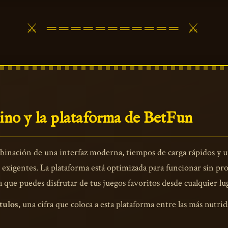
asino y la plataforma de BetFun
binación de una interfaz moderna, tiempos de carga rápidos y un 
 exigentes. La plataforma está optimizada para funcionar sin pr
ca que puedes disfrutar de tus juegos favoritos desde cualquier l
tulos
, una cifra que coloca a esta plataforma entre las más nut